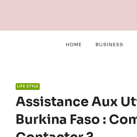
Skip
to
content
HOME
BUSINESS
LIFE STYLE
Assistance Aux Uti
Burkina Faso : C